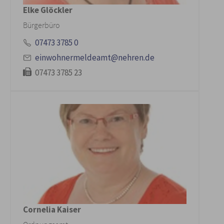
Elke Glöckler
Bürgerbüro
07473 3785 0
einwohnermeldeamt@nehren.de
07473 3785 23
Cornelia Kaiser