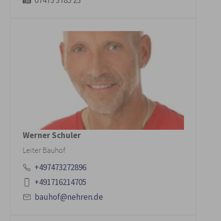
07473 3785 23
Werner Schuler
Leiter Bauhof
+497473272896
+491716214705
bauhof@nehren.de