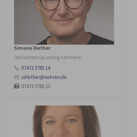
Simone Diether
Stellvertretung Leitung Kämmerei
07473 3785 14
sdiether@nehren.de
07473 3785 23