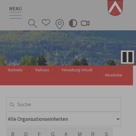
MENÜ
Startseite
Rathaus
Verwaltung Virtuell
Mitarbeiter
B
D
F
G
K
M
R
S