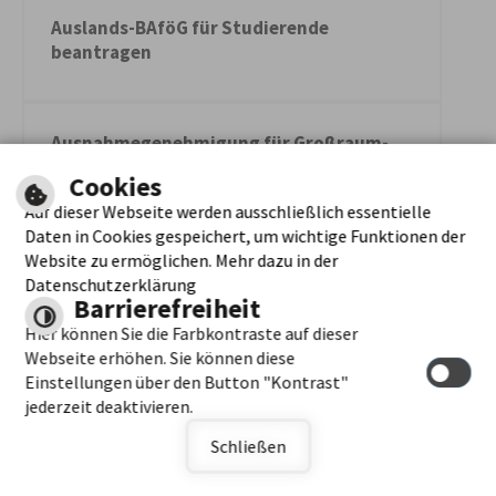
Auslands-BAföG für Studierende
beantragen
Ausnahmegenehmigung für Großraum-
und Schwertransporte,
Cookies
grenzüberschreitende Verkehre,
Auf dieser Webseite werden ausschließlich essentielle
Fahrzeuge oder Fahrzeugkombinationen
Daten in Cookies gespeichert, um wichtige Funktionen der
nach § 70 StVZO beantragen
Website zu ermöglichen. Mehr dazu in der
Datenschutzerklärung
Barrierefreiheit
Ausnahmegenehmigung für land- oder
Hier können Sie die Farbkontraste auf dieser
forstwirtschaftliche Fahrzeuge (z.B.
Webseite erhöhen. Sie können diese
Ackerschlepper, Rückezüge), ihre
Einstellungen über den Button "Kontrast"
Anhänger, Arbeitsmaschinen (z.B.
jederzeit deaktivieren.
Gabelstapler, Mähdrescher) oder
Schließen
Sonderfahrzeuge nach § 70 StVZO
beantragen