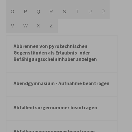
Ö
P
Q
R
S
T
U
Ü
V
W
X
Z
Abbrennen von pyrotechnischen
Gegenständen als Erlaubnis- oder
Befähigungsscheininhaber anzeigen
Abendgymnasium - Aufnahme beantragen
Abfallentsorgernummer beantragen
Abfallerzeugernummer beantragen