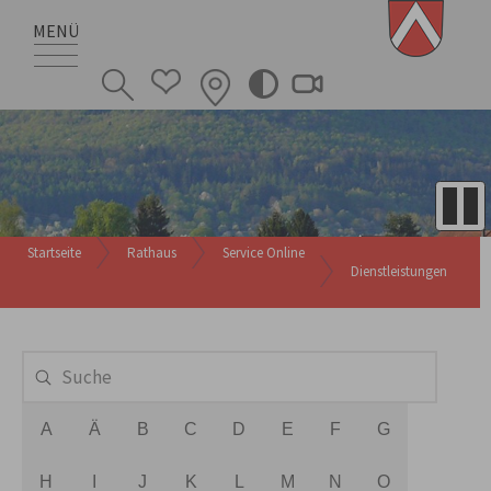
MENÜ
Startseite
Rathaus
Service Online
Dienstleistungen
A
Ä
B
C
D
E
F
G
H
I
J
K
L
M
N
O