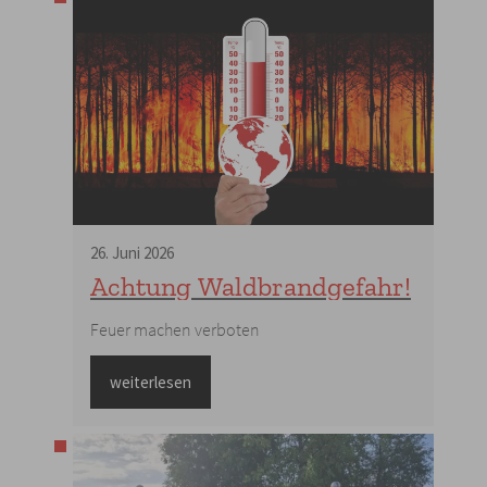
26
.
Juni
2026
Achtung Waldbrandgefahr!
Feuer machen verboten
weiterlesen